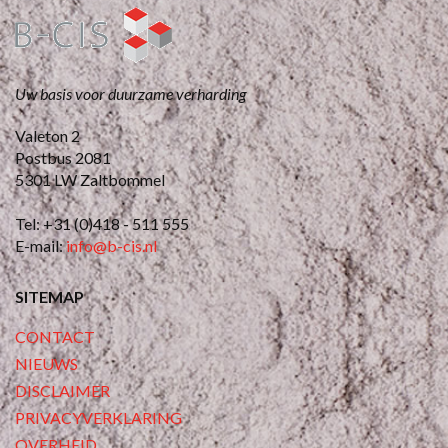
Uw basis voor duurzame verharding
Valeton 2
Postbus 2081
5301 LW Zaltbommel
Tel: +31 (0)418 - 511 555
E-mail:
info@b-cis.nl
SITEMAP
CONTACT
NIEUWS
DISCLAIMER
PRIVACYVERKLARING
OVERHEID