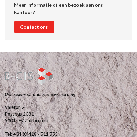
Meer informatie of een bezoek aan ons
kantoor?
Contact ons
Uw basis voor duurzame verharding
Valeton 2
Postbus 2081
5301 LW Zaltbommel
Tel: +31 (0)418 - 511 555