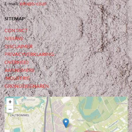
E-mail:
info@b-cis.nl
SITEMAP
CONTACT
NIEUWS
DISCLAIMER
PRIVACYVERKLARING
OVERHEID
AANNEMERS
INDUSTRIE
GRONDEIGENAREN