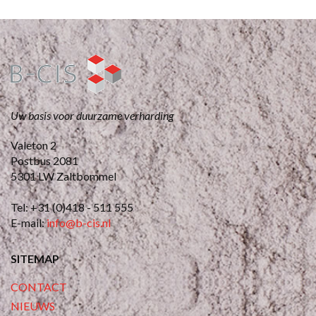
Uw basis voor duurzame verharding
Valeton 2
Postbus 2081
5301 LW Zaltbommel
Tel: +31 (0)418 - 511 555
E-mail:
info@b-cis.nl
SITEMAP
CONTACT
NIEUWS